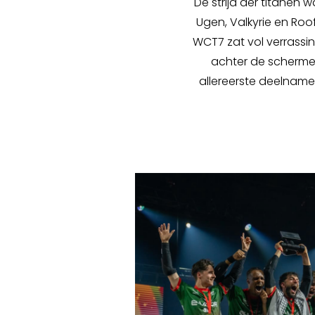
De strijd der titanen
Ugen, Valkyrie en Roo
WCT7 zat vol verrassi
achter de schermen
allereerste deelnam