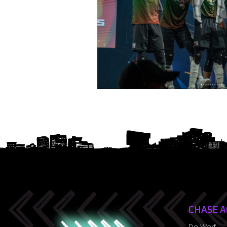
CHASE 
De Werf