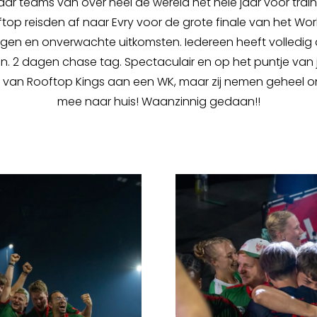
 waar teams van over heel de wereld het hele jaar voor tra
ftop reisden af naar Evry voor de grote finale van het Wo
ngen en onverwachte uitkomsten. Iedereen heeft volledig 
. 2 dagen chase tag. Spectaculair en op het puntje van j
e van Rooftop Kings aan een WK, maar zij nemen geheel 
mee naar huis! Waanzinnig gedaan!!