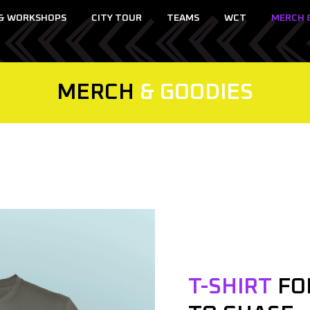
 & WORKSHOPS
CITY TOUR
TEAMS
WCT
MERCH 
MERCH
& GOODIES
T-SHIRT
FO