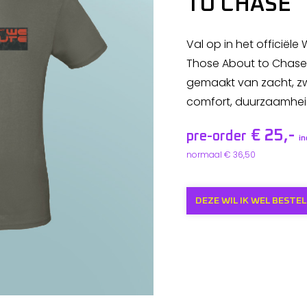
TO CHASE
Val op in het officiële
Those About to Chase". 
gemaakt van zacht, z
comfort, duurzaamheid
€ 25,-
pre-order
i
normaal € 36,50
DEZE WIL IK WEL BESTEL