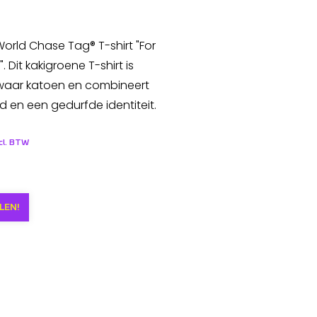
 World Chase Tag® T-shirt "For
Dit kakigroene T-shirt is
waar katoen en combineert
 en een gedurfde identiteit.
ncl. BTW
LEN!