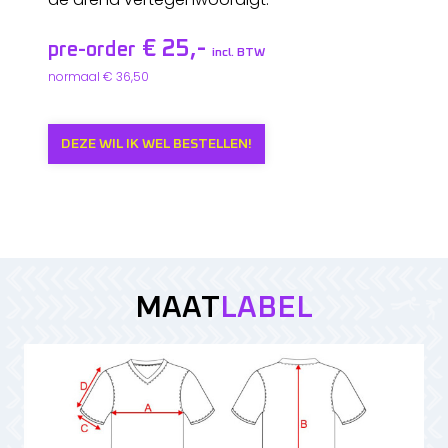
€ 25,-
pre-order
incl. BTW
normaal € 36,50
DEZE WIL IK WEL BESTELLEN!
MAAT
LABEL