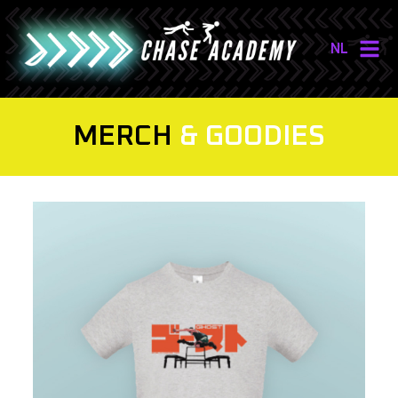
NL
NL
EN
MERCH
& GOODIES