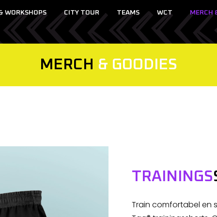
 & WORKSHOPS
CITY TOUR
TEAMS
WCT
MERCH 
MERCH
& GOODIES
TRAININGS
Train comfortabel en st