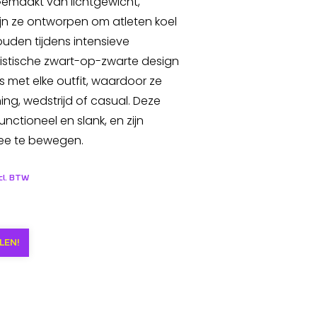
Gemaakt van lichtgewicht,
jn ze ontworpen om atleten koel
den tijdens intensieve
listische zwart-op-zwarte design
 met elke outfit, waardoor ze
ining, wedstrijd of casual. Deze
unctioneel en slank, en zijn
ee te bewegen.
ncl. BTW
LEN!