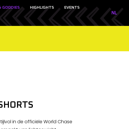
& GOODIES
HIGHLIGHTS
EVENTS
NL
NL
EN
SHORTS
ijlvol in de officiële World Chase