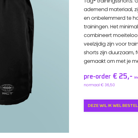
Tag® trainingsshorts. 
ademend materiaal, zi
en onbelemmerd te hou
trainingen. Het minima
combineert moeiteloos
veelzijdig zijn voor tra
shorts zijn duurzaam, f
gemaakt om met je m
€ 25,-
pre-order
i
normaal € 36,50
DEZE WIL IK WEL BESTEL