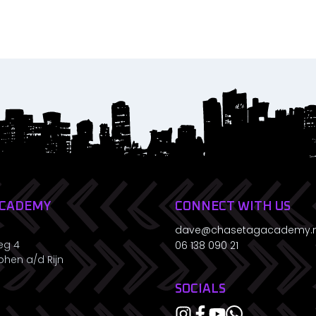
ACADEMY
CONNECT WITH US
dave@chasetagacademy.n
eg 4
06 138 090 21
phen a/d Rijn
SOCIALS